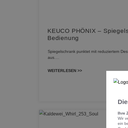
KEUCO PHÖNIX – Spiegelsch
Bedienung
Spiegelschrank punktet mit reduziertem Desi
aus.…
WEITERLESEN >>
Die
Ihre 
Wir v
ein b