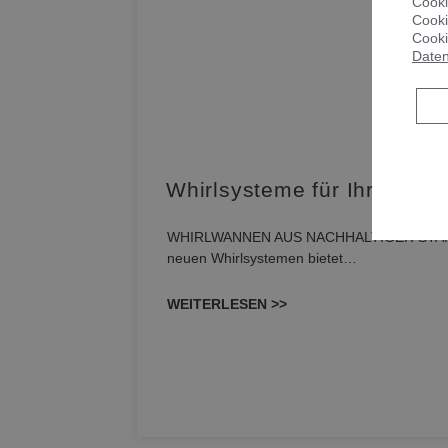
Cooki
Cooki
Cooki
Daten
Whirlsysteme für Ihr Privat
WHIRLWANNEN AUS NACHHALTIGER STAHL-EM
neuen Whirlsystemen bietet…
WEITERLESEN >>