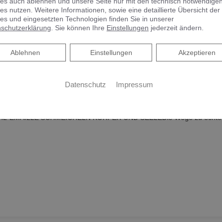
es auch ablehnen und unsere Seite nur mit den technisch notwendige
es nutzen. Weitere Informationen, sowie eine detaillierte Übersicht der
es und eingesetzten Technologien finden Sie in unserer
schutzerklärung
. Sie können Ihre
Einstellungen
jederzeit ändern.
Ablehnen
Ablehnen
Einstellungen
Akzeptieren
Datenschutz
Impressum
e Spa | Kaldewei
AILLE SCHMEICHELN KÖRPER UND SEELEDie Wege zu echter Entspa