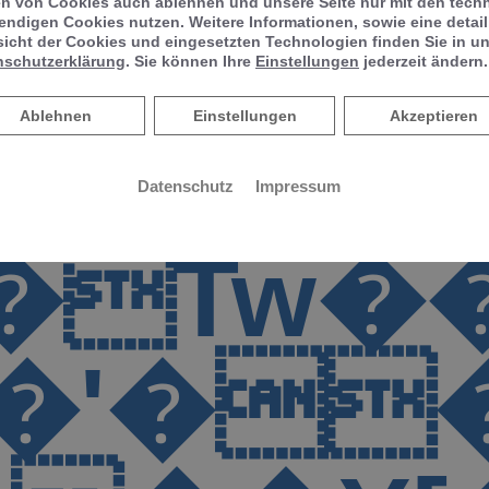
en von Cookies auch ablehnen und unsere Seite nur mit den tech
ndigen Cookies nutzen. Weitere Informationen, sowie eine detaill
���0�wR
�Ռ�Si�
icht der Cookies und eingesetzten Technologien finden Sie in un
nschutzerklärung
. Sie können Ihre
Einstellungen
jederzeit ändern.
Ablehnen
Ablehnen
Einstellungen
Akzeptieren
ȫ���
Datenschutz
Impressum
w���:
ή� ���