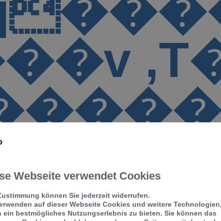
"q���
%��5
�7UK�tj�2)|�
��EK�D
"�"z�b
ۜ�K o�
�X�� �*��u&i�V%z�F��w�G�gj`�Pg�]�R�hc�-0��l0��&
se Webseite verwendet Cookies
&梦b Z
Zustimmung können Sie jederzeit widerrufen.
verwenden auf dieser Webseite Cookies und weitere Technologien
 ein bestmögliches Nutzungserlebnis zu bieten. Sie können das