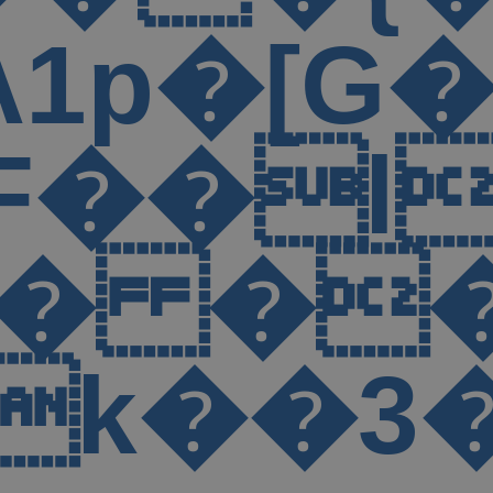
YJ҅��
⹺�"�,�M
�i4U �9
ؙk��