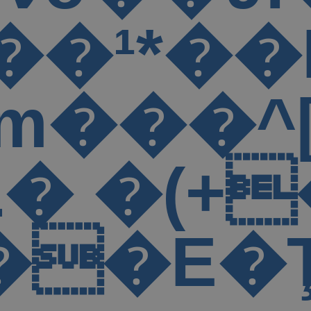
A9*�+
F ��ٱkd[
�΄�x���
��E�