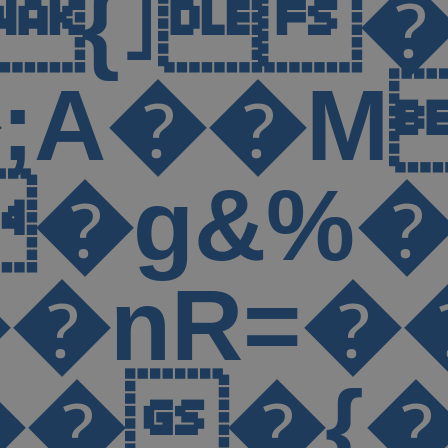
5[d�@$
�3�4��
����
oFN��t�3
H��