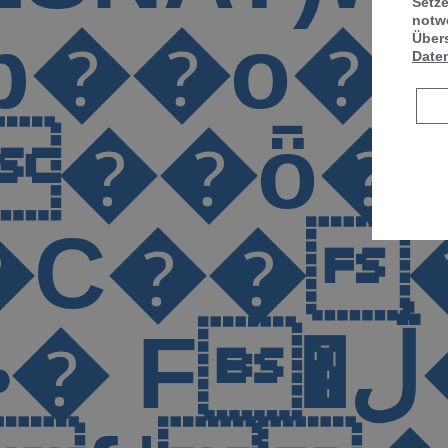
Setz
notwe
2��{�ۜ
��U���
Übers
Date
��M��
���T
F�{FaX�