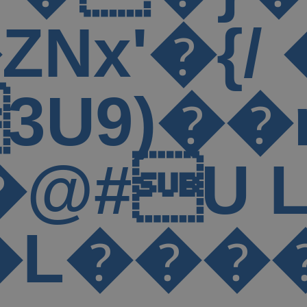
]c ���
*������
�ir��x;�
3�L���