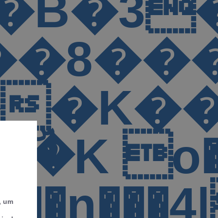
�B�3

�3��0 S�ær��F
|��*�]
�vkB2�-
[�d�
��#�V
, um