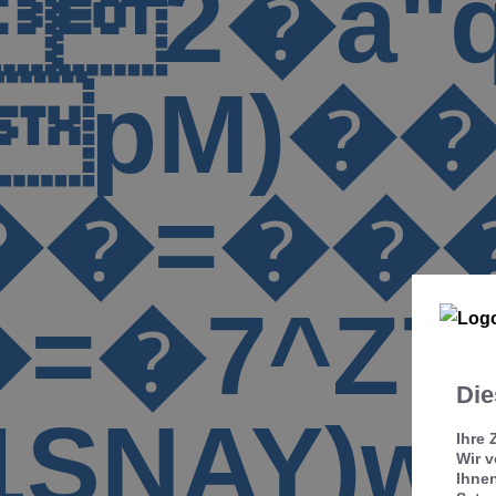
2�a
�s�4T
+\��76>&��]&
K��_�� 
��(*�
=�;t�
�a�w� ͧ܂1���"'
Y���
Die
�'F�
Ihre 
Wir 
Ihnen