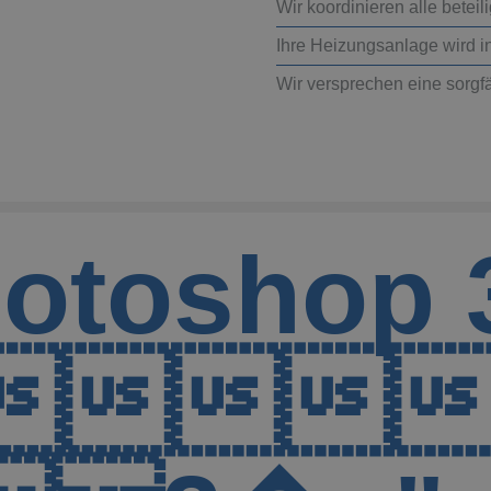
Wir koordinieren alle beteil
Ihre Heizungsanlage wird i
Wir versprechen eine sorgfä
hotosh
t

