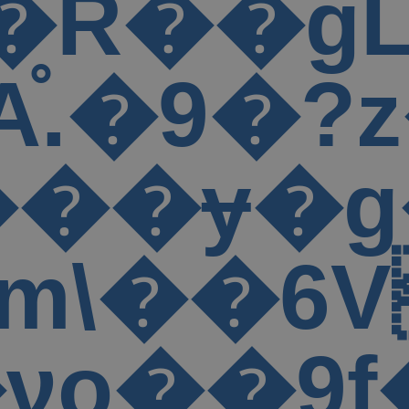
p��T?
ӫ����ɏ�
 \!��
(�:8�8#&;
L^0PF