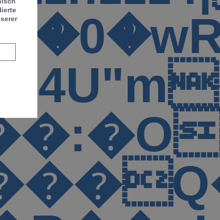
nisch
ierte
m �� ~
[�uu�V
serer
��s4U"
�O�L
F �rD