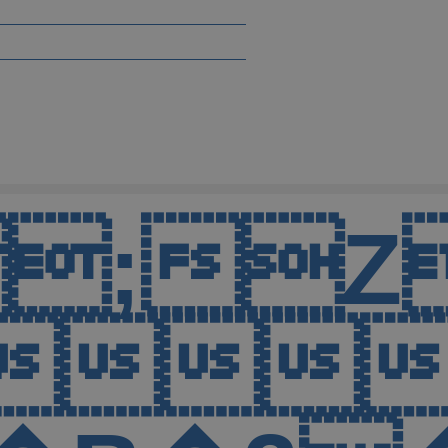
BIM;
zz - s

