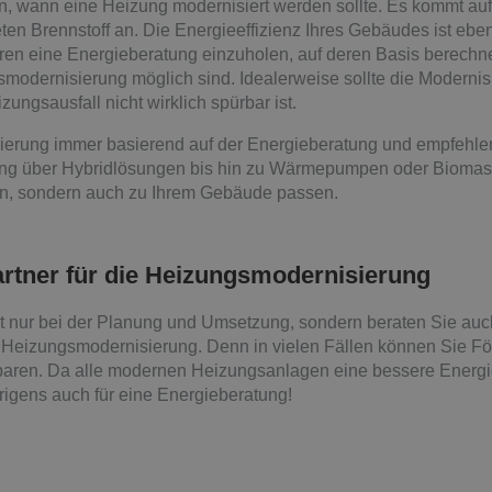
, wann eine Heizung modernisiert werden sollte. Es kommt auf
 Brennstoff an. Die Energieeffizienz Ihres Gebäudes ist ebenfa
hren eine Energieberatung einzuholen, auf deren Basis berechn
modernisierung möglich sind. Idealerweise sollte die Moderni
ungsausfall nicht wirklich spürbar ist.
sierung immer basierend auf der Energieberatung und empfehlen
zung über Hybridlösungen bis hin zu Wärmepumpen oder Bioma
en, sondern auch zu Ihrem Gebäude passen.
rtner für die Heizungsmodernisierung
ht nur bei der Planung und Umsetzung, sondern beraten Sie auc
 Heizungsmodernisierung. Denn in vielen Fällen können Sie För
aren. Da alle modernen Heizungsanlagen eine bessere Energiee
brigens auch für eine Energieberatung!