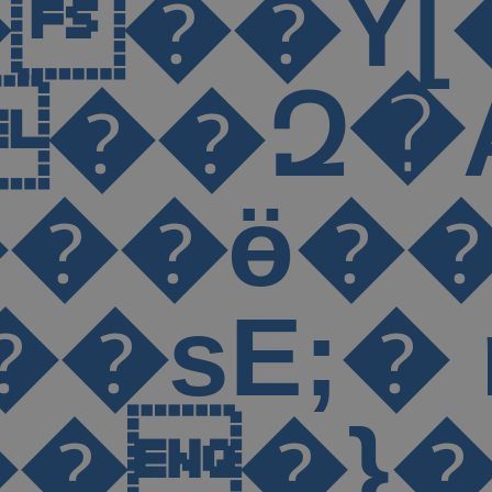
">@��d�
�g&%���
�Xd�U 
�7U�ֈ���
�2T 