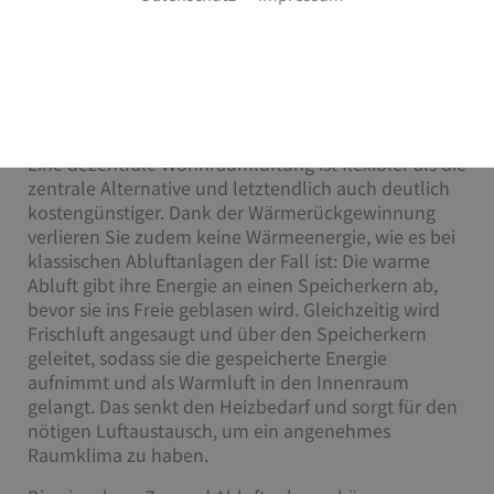
Wärmerückgewinnung. Herrmann GmbH ist Ihr
Partner aus Bayreuth für Ihre neue Lüftungsanlage.
Ihre Vorteile mit einer dezentralen
Wohnraumlüftung
Eine dezentrale Wohnraumlüftung ist flexibler als die
zentrale Alternative und letztendlich auch deutlich
kostengünstiger. Dank der Wärmerückgewinnung
verlieren Sie zudem keine Wärmeenergie, wie es bei
klassischen Abluftanlagen der Fall ist: Die warme
Abluft gibt ihre Energie an einen Speicherkern ab,
bevor sie ins Freie geblasen wird. Gleichzeitig wird
Frischluft angesaugt und über den Speicherkern
geleitet, sodass sie die gespeicherte Energie
aufnimmt und als Warmluft in den Innenraum
gelangt. Das senkt den Heizbedarf und sorgt für den
nötigen Luftaustausch, um ein angenehmes
Raumklima zu haben.