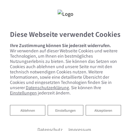
Diese Webseite verwendet Cookies
Ihre Zustimmung können Sie jederzeit widerrufen.
Wir verwenden auf dieser Webseite Cookies und weitere
Dezentrale Wohnraumlüftung
Technologien, um Ihnen ein bestmögliches
Nutzungserlebnis zu bieten. Sie können das Setzen von
Cookies auch ablehnen und unsere Seite nur mit den
Ihre flexible Lüftungsanlage
technisch notwendigen Cookies nutzen. Weitere
Informationen, sowie eine detaillierte Übersicht der
Bei der energetischen Sanierung von Altbauten ist
Cookies und eingesetzten Technologien finden Sie in
unserer
Datenschutzerklärung
. Sie können Ihre
eine zentrale Lüftungsanlage oft keine Option, da
Einstellungen
jederzeit ändern.
der Einbau sehr kompliziert und vor allem bei
verwinkelten Gebäuden problematisch sein kann.
Aber auch in Neubauten sind Kostengründe oft ein
Ablehnen
Ablehnen
Einstellungen
Akzeptieren
entscheidender Faktor, sich gegen eine zentrale
Wohnraumlüftung zu entscheiden. Die Lösung: die
dezentrale Wohnraumlüftung mit
Datenschutz
Impressum